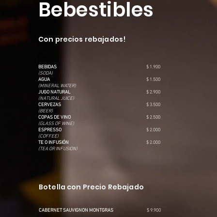
Bebestibles
Con precios rebajados!
BEBIDAS
$ 1.900
(SODA)
AGUA
$ 1.500
(MINERAL WATER)
JUGO NATURAL
$ 2.900
(NATURAL JUICE)
CERVEZAS
$ 3.500
(BEER)
COPAS DE VINO
$ 2.500
(GLASS OF WINE)
ESPRESSO
$ 2.000
(COFFEE)
TE O INFUSIÓN
$ 2.000
(TEA OR INFUSION)
Botella con Precio Rebajado
CABERNET SAUVIGNON MONTGRAS
$ 9.900