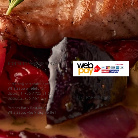
CONTACTO PARA RESERVAS
contacto@parronales.com
Whatsapp o Teléfono:
Opción 1: +56 9 922 31 680
HOTEL PARRONALES
Opción 2: +56 9 671 62 824
Pedidos Bar y Restaurante
Whatsapp:
+56 9 632 96 041