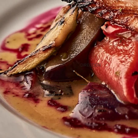
DIRECCIÓN
Los Boldos S/N
Santa Cruz
VI Región - Chile