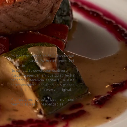
Políticas de cancelación: Cancelación
sin costo hasta 24 horas antes del
check-in.
No se realiza devolución de dinero.
Puede reagendar en cualquier fecha
pagando diferencia tarifaria si esta
correspondiera, con tope de 6 meses
desde la fecha de la reserva original.
Promociones Cyber Day no son
reembolsables ni reagendables.