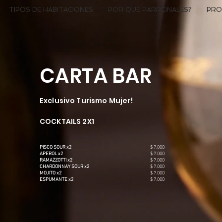
TIPOS DE HABITACIONES
POR QUÉ PARRONALES?
PRO
CARTA BAR
Exclusivo Turismo Mujer!
COCKTAILS 2X1
PISCO SOUR x2
$ 7.000
APEROL x2
$ 7.000
RAMAZZOTTI x2
$ 7.000
CHARDONNAY SOUR x2
$ 7.000
MOJITO x2
$ 7.000
ESPUMANTE x2
$ 7.000