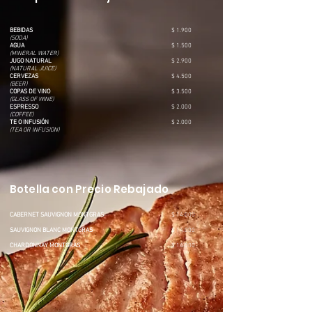
BEBIDAS
$ 1.900
(SODA)
AGUA
$ 1.500
(MINERAL WATER)
JUGO NATURAL
$ 2.900
(NATURAL JUICE)
CERVEZAS
$ 4.500
(BEER)
COPAS DE VINO
$ 3.500
(GLASS OF WINE)
ESPRESSO
$ 2.000
(COFFEE)
TE O INFUSIÓN
$ 2.000
(TEA OR INFUSION)
Botella con Precio Rebajado
CABERNET SAUVIGNON MONTGRAS
$ 14.000
SAUVIGNON BLANC MONTGRAS
$ 14.000
CHARDONNAY MONTGRAS
$ 14.000