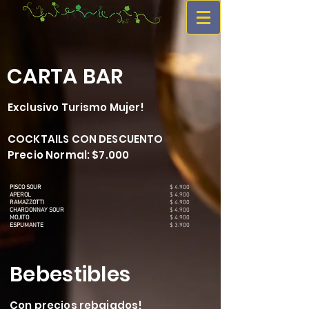
CARTA BAR
Exclusivo Turismo Mujer!
COCKTAILS CON DESCUENTO
Precio Normal: $7.000
PISCO SOUR
$ 4.900
APEROL
$ 4.900
RAMAZZOTTI
$ 4.900
CHARDONNAY SOUR
$ 4.900
MOJITO
$ 4.900
ESPUMANTE
$ 3.900
Bebestibles
Con precios rebajados!