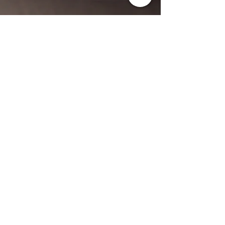
DIRECCIÓN
Los Boldos S/N
Santa Cruz
VI Región - Chile
CONTACTO PARA RESERVAS
contacto@parronales.com
Whatsapp o Teléfono:
Opción 1:
+56 9 922 31 680
Opción 2: +56 9 671 62 824
Pedidos Bar y Restaurante
Whatsapp:
+56 9 632 96 041
Políticas de cancelación: Cancelación sin costo hasta 24 horas
antes del check-in.
No se realiza devolución de dinero.
Puede reagendar en cualquier fecha pagando diferencia tarifaria
si esta correspondiera, con tope de 6 meses desde la fecha de
la reserva original.
Promociones Cyber Day no son reembolsables ni
reagendables.
Derechos Reservados